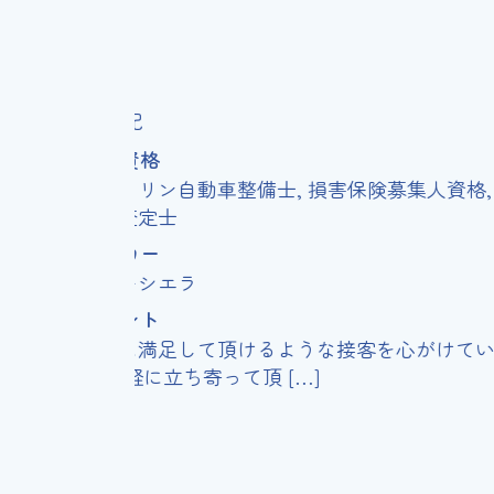
営業部長
中 亜紀
保有資格
級ガソリン自動車整備士, 損害保険募集人資格, 中古
動車査定士
マイカー
ムニーシエラ
コメント
客様に満足して頂けるような接客を心がけていま
。 気軽に立ち寄って頂 […]