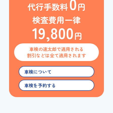
0
代行手数料
円
検査費用一律
19,800
円
車検の速太郎で適用される
割引などは全て適用されます
車検について
車検を予約する