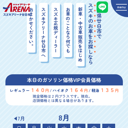
スズキのお車をお探し
広島県廿日市で
menu
おまかせください。
スズキアリーナ廿日市へ
スズキ正規ディーラー
お車のことなら何でも
新車・中古車販売をはじめ
スズキアリーナ廿日市
なら
本日のガソリン価格
VIP会員価格
１４０
１６４
１３５
レギュラー
ハイオク
軽油
円
円
円
現金価格は２円プラスです。現在。
店頭価格とは異なる場合があります。
8月
7月