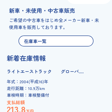
新車・未使用・中古車販売
ご希望の中古車をはじめ
全メーカー新車・未
使用車を販売しております。
在庫車一覧
新着在庫情報
ライトエーストラック グローバ....
Ｎ
年式：
2004(平成16)年
年
走行距離：
10.9万km
走
車検時期：
車検整備付
車
支払総額
支
213.8
5
万円