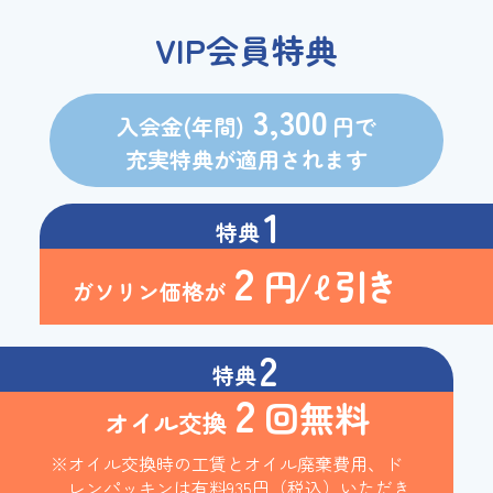
VIP会員特典
3,300
入会金(年間)
円で
充実特典が適用されます
1
特典
2
円/ℓ引き
ガソリン価格が
2
特典
2
回無料
オイル交換
※オイル交換時の工賃とオイル廃棄費用、
ド
レンパッキンは有料935円（税込）いただき