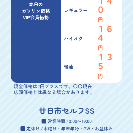
１４
本日の
０
レギュラー
ガソリン価格
VIP会員価格
円
１６
４
ハイオク
円
１３
５
軽油
円
現金価格は2円プラスです。〇〇現在
店頭価格とは異なる場合があります。
廿日市セルフSS
営業時間
9:00～19:00
定休日
水曜日・年末年始・GW・お盆休み