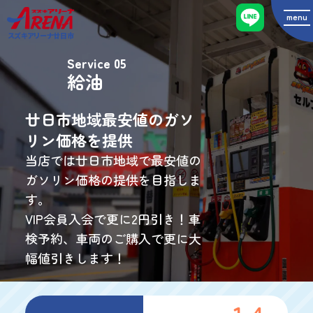
menu
スズキアリーナ廿日市
Service 05
給油
廿日市地域最安値の
ガソ
リン価格を提供
当店では廿日市地域で
最安値の
ガソリン価格の提供を目指しま
す。
VIP会員入会で更に2円引き！
車
検予約、車両のご購入で更に大
幅値引きします！