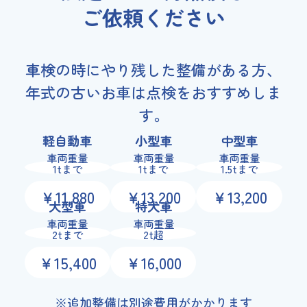
ご依頼ください
車検の時にやり残した整備がある方、
年式の古いお車は点検をおすすめしま
す。
軽自動車
小型車
中型車
車両重量
車両重量
車両重量
1tまで
1tまで
1.5tまで
￥11,880
￥13,200
￥13,200
大型車
特大車
車両重量
車両重量
2tまで
2t超
￥15,400
￥16,000
※追加整備は別途費用がかかります