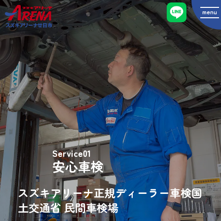
menu
スズキアリーナ廿日市
Service01
安心車検
スズキアリーナ正規ディーラー車検
国
土交通省 民間車検場