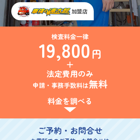
加盟店
検査料金一律
19,800
円
法定費用のみ
無料
申請・事務手数料は
料金を調べる
ご予約・お問合せ