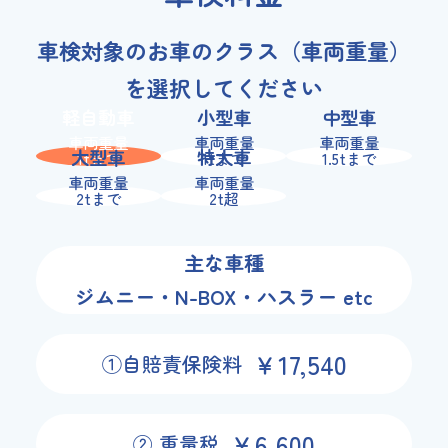
車検対象のお車のクラス（車両重量）
を選択してください
軽自動車
小型車
中型車
車両重量
車両重量
車両重量
大型車
特大車
1tまで
1tまで
1.5tまで
車両重量
車両重量
2tまで
2t超
主な車種
ジムニー・N-BOX・ハスラー etc
￥17,540
①自賠責保険料
￥6,600
② 重量税