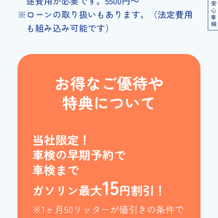
途費用が必要です。5500円～
安心車検
※ローンの取り扱いもあります。（法定費用
も組み込み可能です）
お得なご優待や
特典について
当社限定！
車検の早期予約で
車検まで
15
ガソリン最大
円割引！
※1ヶ月50リッターが値引きの条件で