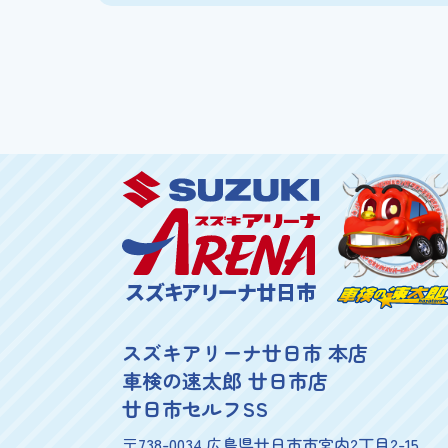
スズキアリーナ廿日市
スズキアリーナ廿日市 本店
車検の速太郎 廿日市店
廿日市セルフSS
〒738-0034 広島県廿日市市宮内2丁目2-15