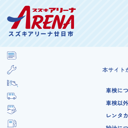
スズキアリーナ廿日市
本サイト
車検に
車検以
レンタ
給油に