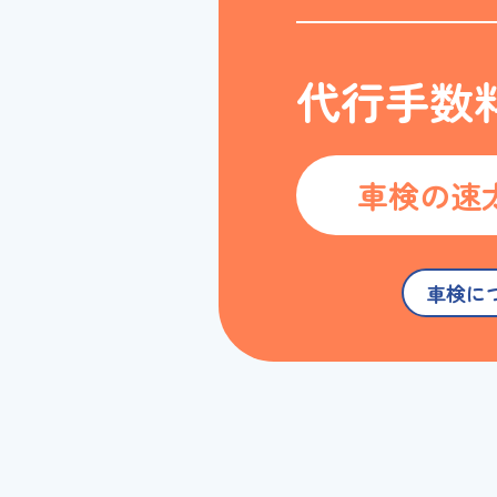
代行手数
車検の速
車検に