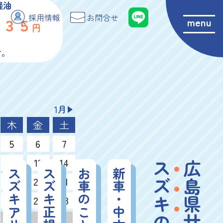
軽油
採用情報
お問合せ
１３５
menu
円
。
す。
1月
木
金
土
5
6
7
12
13
14
広島県廿日市で
19
20
21
26
27
28