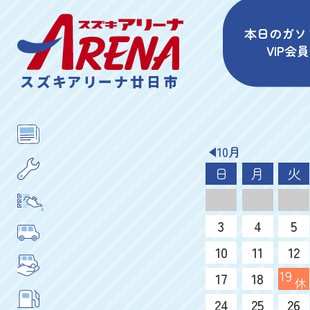
本日のガソ
VIP会
スズキアリーナ廿日市
10月
日
月
火
3
4
5
10
11
12
19
17
18
休
24
25
26