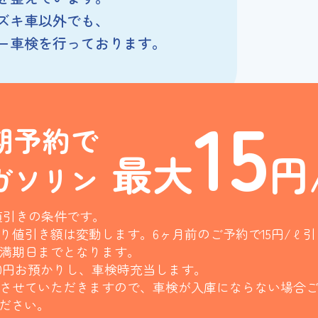
ズキ車以外でも、
ー車検を行っております。
15
期予約で
最大
円
ガソリン
値引きの条件です。
り値引き額は変動します。6ヶ月前のご予約で15円/ℓ
満期日までとなります。
00円お預かりし、車検時充当します。
させていただきますので、車検が入庫にならない場合
ださい。