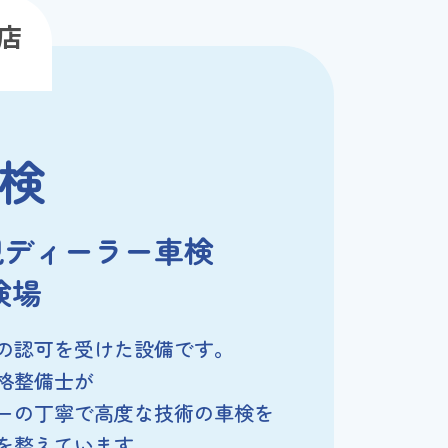
店
検
規ディーラー車検
検場
の認可を受けた設備です。
格整備士が
ーの丁寧で高度な技術の車検を
を整えています。