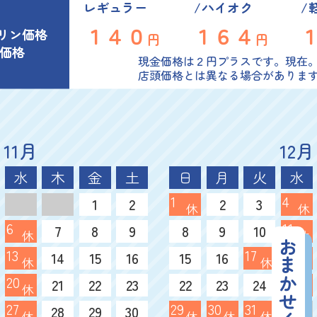
レギュラー
ハイオク
１４０
１６４
リン価格
円
円
員価格
現金価格は２円プラスです。現在
店頭価格とは異なる場合がありま
11月
12月
水
木
金
土
日
月
火
水
1
4
1
2
2
3
休
休
6
11
7
8
9
8
9
10
休
休
13
17
18
14
15
16
15
16
休
休
休
20
25
21
22
23
22
23
24
休
休
27
29
30
31
28
29
30
休
休
休
休