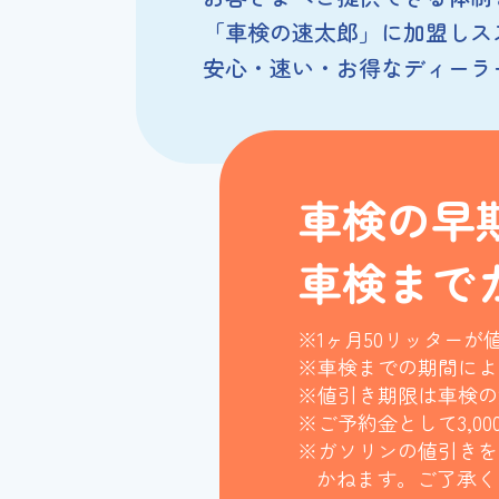
「車検の速太郎」に加盟しス
安心・速い・お得なディーラ
車検の早
車検まで
※1ヶ月50リッターが
※車検までの期間によ
※値引き期限は車検の
※ご予約金として3,0
※ガソリンの値引きを
かねます。ご了承く