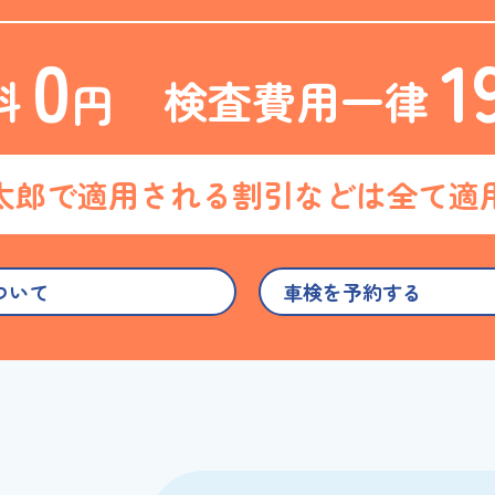
0
1
料
検査費用一律
円
太郎で適用される
割引などは全て適
ついて
車検を予約する