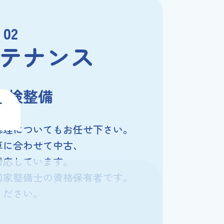
 02
テナンス
点検整備
ナ
修理についてもお任せ下さい。
算に合わせて中古、
対応しています。
国家整備士の資格保有者です。
ください。