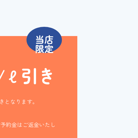
当店
限定
/ℓ引き
引きとなります。
ご予約金はご返金いたし