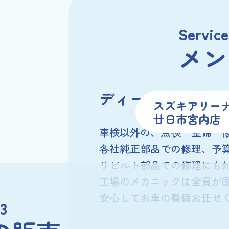
Service
メン
ディーラー品質の
スズキアリー
廿日市宮内店
車検以外の、点検・整備・
各社純正部品での修理、予
リビルト部品での修理にも
工場のメカニックは全員が
安心してお車の整備お任せ
03